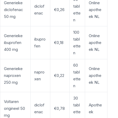
Generieke
Online
diclof
tabl
diclofenac
€0,26
apothe
enac
ette
50 mg
ek NL
n
100
Generieke
Online
ibupro
tabl
ibuprofen
€0,18
apothe
fen
ette
400 mg
ek NL
n
60
Generieke
Online
napro
tabl
naproxen
€0,22
apothe
xen
ette
250 mg
ek NL
n
30
Voltaren
diclof
tabl
Apothe
origineel 50
€0,78
enac
ette
ek
mg