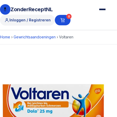
💊
ZonderReceptNL
0
Inloggen / Registreren
Home
›
Gewrichtsaandoeningen
›
Voltaren