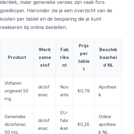
identiek, maar generieke versies zijn vaak fors
goedkoper. Hieronder zie je een overzicht van de
kosten per tablet en de besparing die je kunt
realiseren bij online bestellen.
Prijs
Werk
Fab
Beschik
per
Product
zame
rika
baarhei
table
stof
nt
d NL
t
Voltaren
diclof
Nov
Apothee
origineel 50
€0,78
enac
artis
k
mg
EU-
Generieke
Online
diclof
fabr
diclofenac
€0,26
apothee
enac
ikan
50 mg
k NL