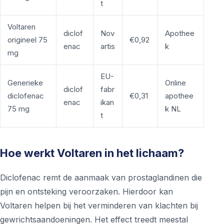
t
Voltaren
diclof
Nov
Apothee
origineel 75
€0,92
enac
artis
k
mg
EU-
Generieke
Online
diclof
fabr
diclofenac
€0,31
apothee
enac
ikan
75 mg
k NL
t
Hoe werkt Voltaren in het lichaam?
Diclofenac remt de aanmaak van prostaglandinen die
pijn en ontsteking veroorzaken. Hierdoor kan
Voltaren helpen bij het verminderen van klachten bij
gewrichtsaandoeningen. Het effect treedt meestal