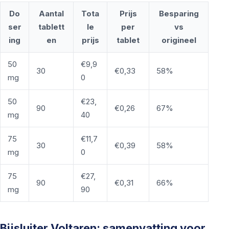
Do
Aantal
Tota
Prijs
Besparing
ser
tablett
le
per
vs
ing
en
prijs
tablet
origineel
50
€9,9
30
€0,33
58%
mg
0
50
€23,
90
€0,26
67%
mg
40
75
€11,7
30
€0,39
58%
mg
0
75
€27,
90
€0,31
66%
mg
90
Bijsluiter Voltaren: samenvatting voor