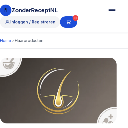
💊
ZonderReceptNL
0
Inloggen / Registreren
Home
›
Haarproducten