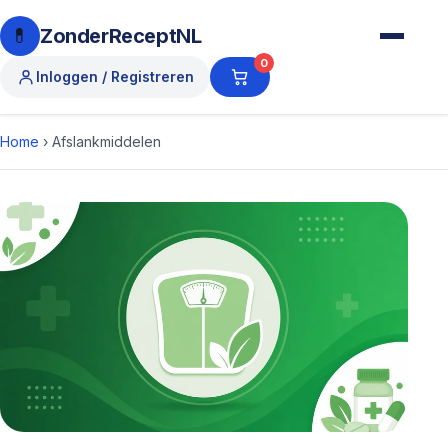
💊
ZonderReceptNL
0
Inloggen / Registreren
Home
›
Afslankmiddelen