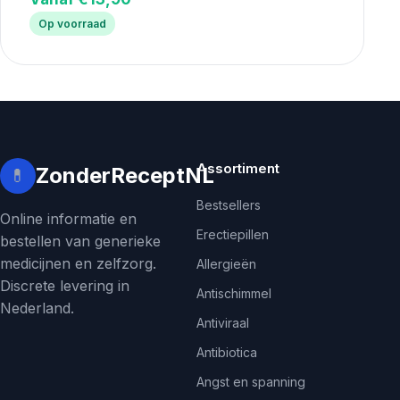
Op voorraad
Assortiment
ZonderReceptNL
💊
Bestsellers
Online informatie en
Erectiepillen
bestellen van generieke
medicijnen en zelfzorg.
Allergieën
Discrete levering in
Antischimmel
Nederland.
Antiviraal
Antibiotica
Angst en spanning