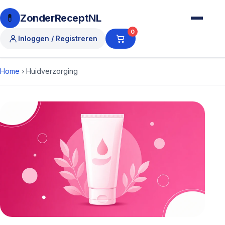
💊
ZonderReceptNL
0
Inloggen / Registreren
Home
›
Huidverzorging