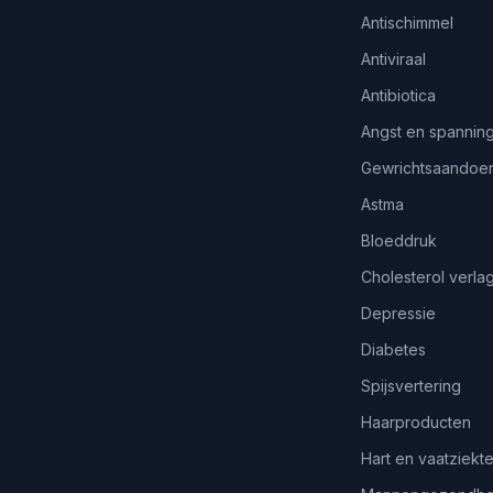
Antischimmel
Antiviraal
Antibiotica
Angst en spannin
Gewrichtsaandoe
Astma
Bloeddruk
Cholesterol verla
Depressie
Diabetes
Spijsvertering
Haarproducten
Hart en vaatziekt