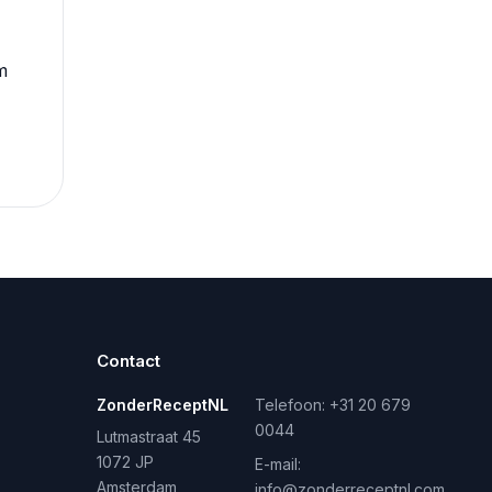
m
Contact
ZonderReceptNL
Telefoon:
+31 20 679
0044
Lutmastraat 45
1072 JP
E-mail:
Amsterdam
info@zonderreceptnl.com