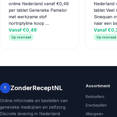
online Nederland vanaf €0,49
Nederland 
per tablet Generieke Pamelor
tablet Veel
met werkzame stof
Sinequan o
nortriptyline koop …
naar een 
Vanaf €0,49
Vanaf €0,
Op voorraad
Op voorraad
Assortiment
ZonderReceptNL
💊
Bestsellers
Online informatie en bestellen van
Erectiepillen
generieke medicijnen en zelfzorg.
Discrete levering in Nederland.
Allergieën