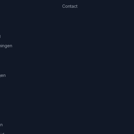
Contact
g
ningen
gen
en