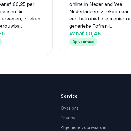
vanaf €0,25 per
online in Nederland Veel
 mensen die
Nederlanders zoeken naar
verwegen, zoeken
een betrouwbare manier o
betrouwba…
generieke Tofranil…
25
Vanaf €0,46
Op voorraad
Service
Over ons
Privacy
Algemene voorwaarden