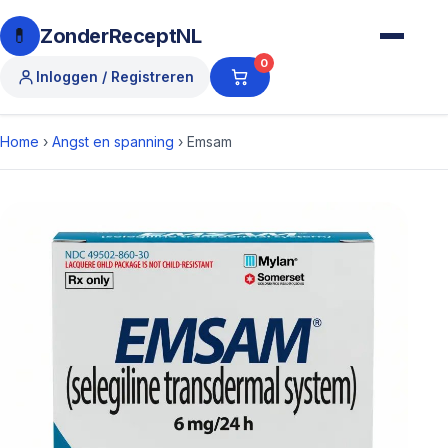
💊
ZonderReceptNL
0
Inloggen / Registreren
Home
›
Angst en spanning
›
Emsam