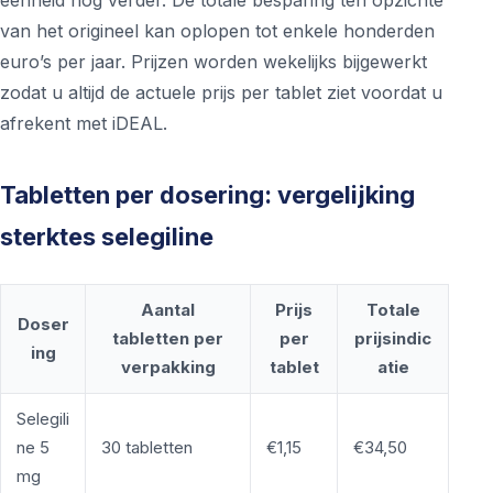
eenheid nog verder. De totale besparing ten opzichte
van het origineel kan oplopen tot enkele honderden
euro’s per jaar. Prijzen worden wekelijks bijgewerkt
zodat u altijd de actuele prijs per tablet ziet voordat u
afrekent met iDEAL.
Tabletten per dosering: vergelijking
sterktes selegiline
Aantal
Prijs
Totale
Doser
tabletten per
per
prijsindic
ing
verpakking
tablet
atie
Selegili
ne 5
30 tabletten
€1,15
€34,50
mg