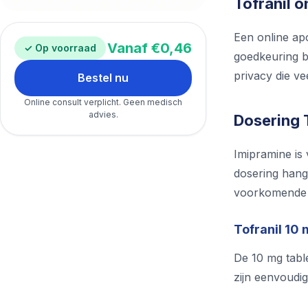
Tofranil o
Een online ap
Vanaf €0,46
✓ Op voorraad
goedkeuring b
privacy die ve
Bestel nu
Online consult verplicht. Geen medisch
advies.
Dosering T
Imipramine is
dosering hangt
voorkomende t
Tofranil 10 
De 10 mg tabl
zijn eenvoudig