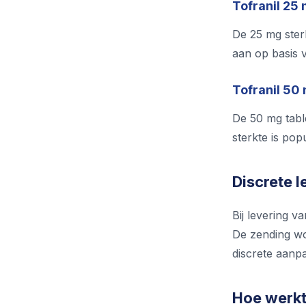
Tofranil 25 
De 25 mg ster
aan op basis v
Tofranil 50
De 50 mg tabl
sterkte is po
Discrete l
Bij levering v
De zending wo
discrete aanpa
Hoe werkt