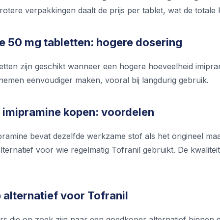
 grotere verpakkingen daalt de prijs per tablet, wat de totale
e 50 mg tabletten: hogere dosering
etten zijn geschikt wanneer een hogere hoeveelheid imipram
nemen eenvoudiger maken, vooral bij langdurig gebruik.
 imipramine kopen: voordelen
ramine bevat dezelfde werkzame stof als het origineel maar
alternatief voor wie regelmatig Tofranil gebruikt. De kwalite
alternatief voor Tofranil
rs die op zoek zijn naar een goedkoper alternatief binnen 