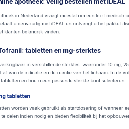
nline apotheek: veilig bestellen met iDEAL
otheek in Nederland vraagt meestal om een kort medisch c
etaalt u eenvoudig met iDEAL en ontvangt u het pakket di
el klanten belangrijk vinden.
ofranil: tabletten en mg-sterktes
 verkrijgbaar in verschillende sterktes, waaronder 10 mg,
 af van de indicatie en de reactie van het lichaam. In de 
abletten en hoe u een passende sterkte kunt selecteren.
mg tabletten
etten worden vaak gebruikt als startdosering of wanneer ee
 te delen indien nodig en bieden flexibiliteit bij het opbouw