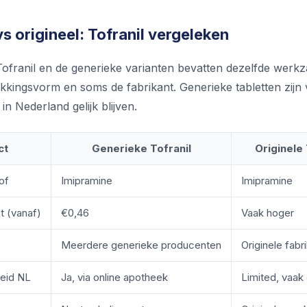
s origineel: Tofranil vergeleken
Tofranil en de generieke varianten bevatten dezelfde werkza
akkingsvorm en soms de fabrikant. Generieke tabletten zijn 
 in Nederland gelijk blijven.
ct
Generieke Tofranil
Originele 
of
Imipramine
Imipramine
et (vanaf)
€0,46
Vaak hoger
Meerdere generieke producenten
Originele fabr
eid NL
Ja, via online apotheek
Limited, vaak