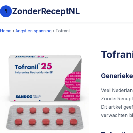
ZonderReceptNL
💊
Home
›
Angst en spanning
›
Tofranil
Tofrani
Generieke
Veel Nederlan
ZonderReceptNL
Dit artikel ge
verwachten bi