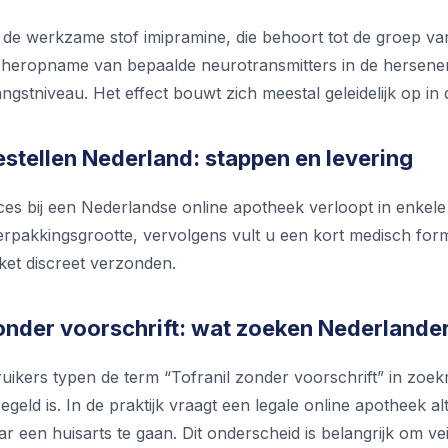
 de werkzame stof imipramine, die behoort tot de groep van
 heropname van bepaalde neurotransmitters in de hersenen
gstniveau. Het effect bouwt zich meestal geleidelijk op in
estellen Nederland: stappen en levering
es bij een Nederlandse online apotheek verloopt in enkele 
erpakkingsgrootte, vervolgens vult u een kort medisch form
ket discreet verzonden.
zonder voorschrift: wat zoeken Nederlande
ikers typen de term “Tofranil zonder voorschrift” in zoe
geld is. In de praktijk vraagt een legale online apotheek al
naar een huisarts te gaan. Dit onderscheid is belangrijk om ve