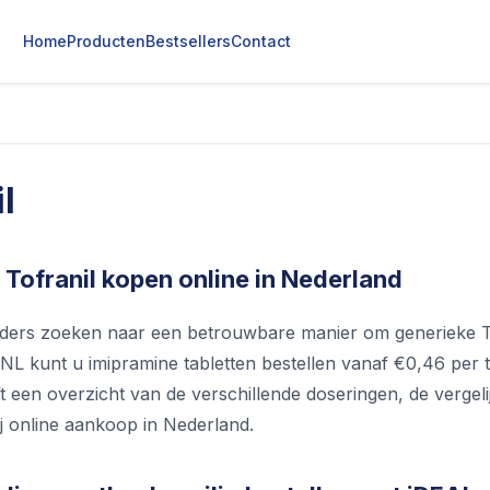
Home
Producten
Bestsellers
Contact
l
 Tofranil kopen online in Nederland
ders zoeken naar een betrouwbare manier om generieke To
 kunt u imipramine tabletten bestellen vanaf €0,46 per tab
eft een overzicht van de verschillende doseringen, de vergel
j online aankoop in Nederland.