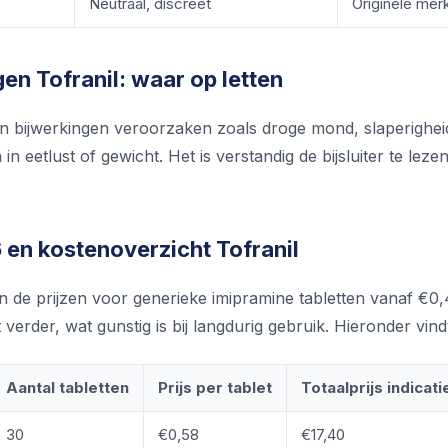
Neutraal, discreet
Originele mer
en Tofranil: waar op letten
n bijwerkingen veroorzaken zoals droge mond, slaperighei
in eetlust of gewicht. Het is verstandig de bijsluiter te le
 en kostenoverzicht Tofranil
en de prijzen voor generieke imipramine tabletten vanaf €0
et verder, wat gunstig is bij langdurig gebruik. Hieronder vi
Aantal tabletten
Prijs per tablet
Totaalprijs indicati
30
€0,58
€17,40