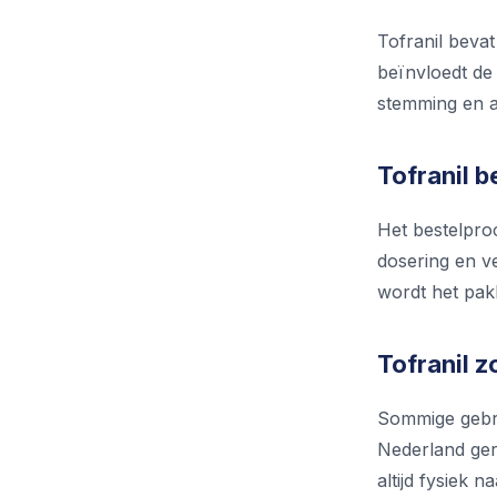
Tofranil bevat
beïnvloedt de
stemming en an
Tofranil b
Het bestelproc
dosering en v
wordt het pak
Tofranil 
Sommige gebru
Nederland gere
altijd fysiek 