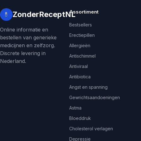
Assortiment
ZonderReceptNL
💊
Bestsellers
Online informatie en
Erectiepillen
bestellen van generieke
medicijnen en zelfzorg.
Allergieën
Discrete levering in
Antischimmel
Nederland.
Antiviraal
Antibiotica
Angst en spanning
Gewrichtsaandoeningen
Astma
Bloeddruk
Cholesterol verlagen
Depressie