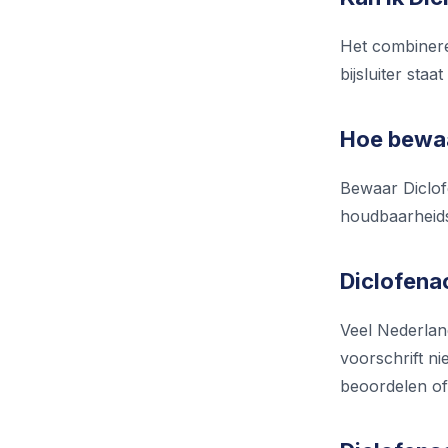
Het combinere
bijsluiter sta
Hoe bewaa
Bewaar Diclof
houdbaarheidsd
Diclofenac
Veel Nederlan
voorschrift ni
beoordelen of 