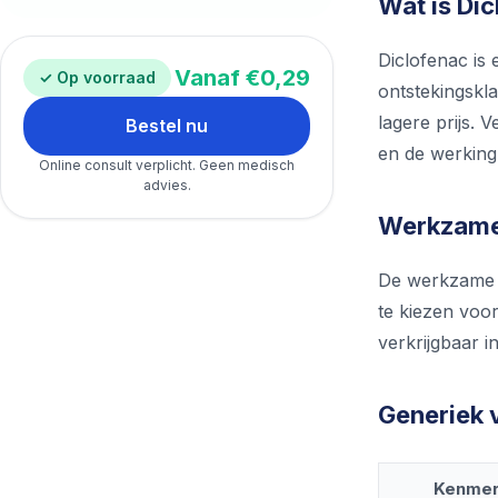
Wat is Di
Diclofenac is
Vanaf €0,29
✓ Op voorraad
ontstekingskl
lagere prijs.
Bestel nu
en de werking g
Online consult verplicht. Geen medisch
advies.
Werkzame 
De werkzame st
te kiezen voor
verkrijgbaar i
Generiek v
Kenme