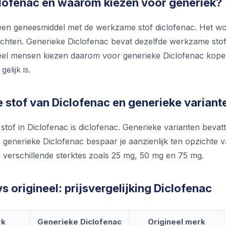
clofenac en waarom kiezen voor generiek?
 een geneesmiddel met de werkzame stof diclofenac. Het w
achten. Generieke Diclofenac bevat dezelfde werkzame stof 
 Veel mensen kiezen daarom voor generieke Diclofenac kopen
elijk is.
stof van Diclofenac en generieke variant
of in Diclofenac is diclofenac. Generieke varianten bevatt
 generieke Diclofenac bespaar je aanzienlijk ten opzichte va
n verschillende sterktes zoals 25 mg, 50 mg en 75 mg.
s origineel: prijsvergelijking Diclofenac
rk
Generieke Diclofenac
Origineel merk