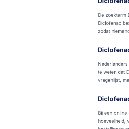
Diclofena
De zoekterm D
Diclofenac bes
zodat niemand 
Diclofena
Nederlanders 
te weten dat D
vragenlijst, m
Diclofena
Bij een onlin
hoeveelheid, v