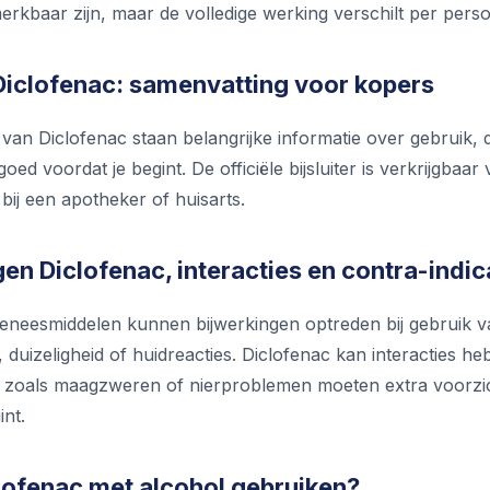
erkbaar zijn, maar de volledige werking verschilt per pers
 Diclofenac: samenvatting voor kopers
er van Diclofenac staan belangrijke informatie over gebruik,
jd goed voordat je begint. De officiële bijsluiter is verkrijgba
 bij een apotheker of huisarts.
en Diclofenac, interacties en contra-indic
 geneesmiddelen kunnen bijwerkingen optreden bij gebruik va
 duizeligheid of huidreacties. Diclofenac kan interacties
zoals maagzweren of nierproblemen moeten extra voorzichti
int.
clofenac met alcohol gebruiken?