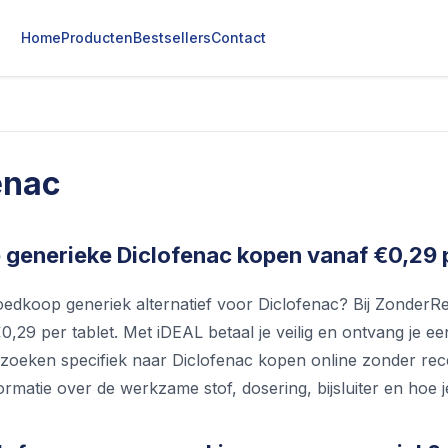
Home
Producten
Bestsellers
Contact
enac
generieke Diclofenac kopen vanaf €0,29 p
oedkoop generiek alternatief voor Diclofenac? Bij ZonderRe
0,29 per tablet. Met iDEAL betaal je veilig en ontvang je ee
zoeken specifiek naar Diclofenac kopen online zonder recep
nformatie over de werkzame stof, dosering, bijsluiter en hoe