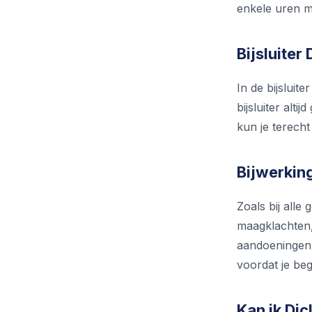
enkele uren m
Bijsluiter
In de bijsluit
bijsluiter alti
kun je terecht
Bijwerking
Zoals bij alle
maagklachten,
aandoeningen 
voordat je beg
Kan ik Di