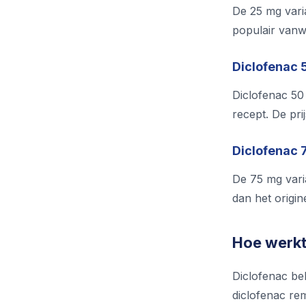
De 25 mg varia
populair vanwe
Diclofenac 
Diclofenac 50
recept. De pri
Diclofenac 7
De 75 mg vari
dan het origin
Hoe werkt
Diclofenac be
diclofenac re