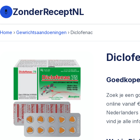
ZonderReceptNL
💊
Home
›
Gewrichtsaandoeningen
›
Diclofenac
Diclof
Goedkope 
Zoek je een g
online vanaf €
Nederlanders 
vind je alle i