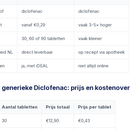
of
diclofenac
diclofenac
t
vanaf €0,29
vaak 3-5× hoger
30, 60 of 90 tabletten
vaak kleiner
eid NL
direct leverbaar
op recept via apotheek
len
ja, met iDEAL
niet altijd online
generieke Diclofenac: prijs en kostenover
Aantal tabletten
Prijs totaal
Prijs per tablet
30
€12,90
€0,43