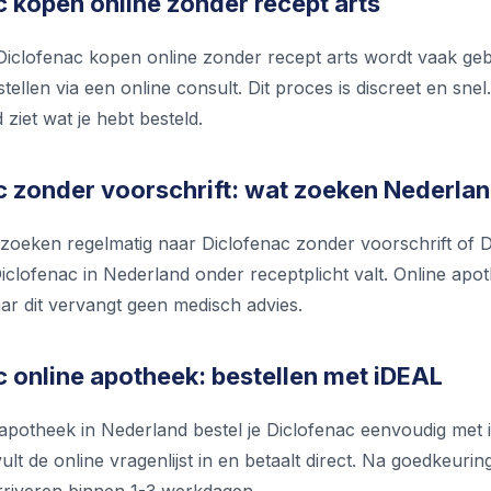
c kopen online zonder recept arts
iclofenac kopen online zonder recept arts wordt vaak geb
tellen via een online consult. Dit proces is discreet en sne
ziet wat je hebt besteld.
c zonder voorschrift: wat zoeken Nederla
zoeken regelmatig naar Diclofenac zonder voorschrift of Di
iclofenac in Nederland onder receptplicht valt. Online apoth
aar dit vervangt geen medisch advies.
c online apotheek: bestellen met iDEAL
e apotheek in Nederland bestel je Diclofenac eenvoudig met
ult de online vragenlijst in en betaalt direct. Na goedkeur