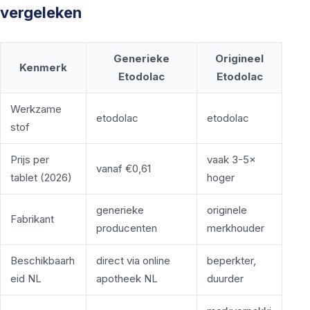
vergeleken
Generieke
Origineel
Kenmerk
Etodolac
Etodolac
Werkzame
etodolac
etodolac
stof
Prijs per
vaak 3-5×
vanaf €0,61
tablet (2026)
hoger
generieke
originele
Fabrikant
producenten
merkhouder
Beschikbaarh
direct via online
beperkter,
eid NL
apotheek NL
duurder