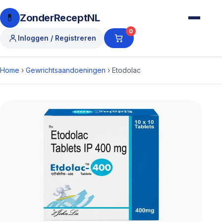
💊
ZonderReceptNL
0
Inloggen / Registreren
Home
›
Gewrichtsaandoeningen
›
Etodolac