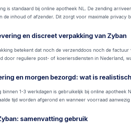
ing is standaard bij online apotheek NL. De zending arrive
n de inhoud of afzender. Dit zorgt voor maximale privacy b
levering en discreet verpakking van Zyban
akking betekent dat noch de verzenddoos noch de factuur v
 door reguliere post- of koeriersdiensten in Nederland, wa
ering en morgen bezorgd: wat is realistisc
g binnen 1-3 werkdagen is gebruikelijk bij online apotheek N
alde tijd worden afgerond en wanneer voorraad aanwezig i
 Zyban: samenvatting gebruik