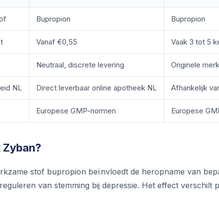
of
Bupropion
Bupropion
t
Vanaf €0,55
Vaak 3 tot 5 k
Neutraal, discrete levering
Originele mer
eid NL
Direct leverbaar online apotheek NL
Afhankelijk va
Europese GMP-normen
Europese GM
 Zyban?
kzame stof bupropion beïnvloedt de heropname van bepaal
 reguleren van stemming bij depressie. Het effect verschilt 