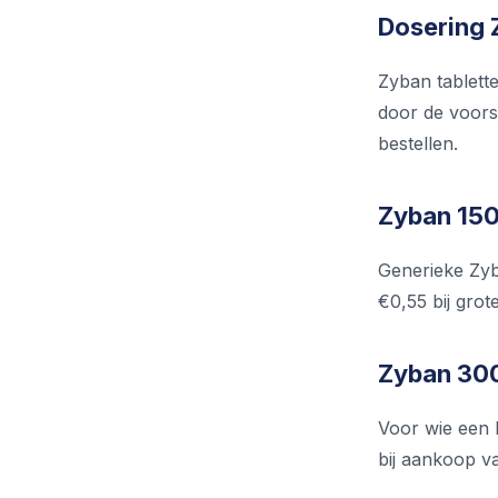
Dosering 
Zyban tablette
door de voors
bestellen.
Zyban 150
Generieke Zyba
€0,55 bij grot
Zyban 300
Voor wie een h
bij aankoop va