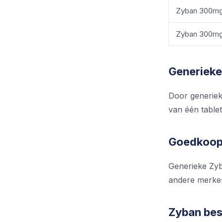
Zyban 300m
Zyban 300m
Generieke 
Door generieke
van één tablet
Goedkoop 
Generieke Zyb
andere merken 
Zyban best