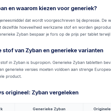
ban en waarom kiezen voor generiek?
geneesmiddel dat wordt voorgeschreven bij depressie. De w
t dezelfde hoeveelheid werkzame stof en worden geproduc
nerieke Zyban bespaar je fors op de prijs per tablet terwijl de
stof van Zyban en generieke varianten
tof in Zyban is bupropion. Generieke Zyban tabletten beva
n generieke versies moeten voldoen aan strenge Europese ri
ele product.
vs origineel: Zyban vergeleken
rk
Generieke Zyban
Originel