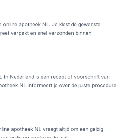
e online apotheek NL. Je kiest de gewenste
screet verpakt en snel verzonden binnen
 In Nederland is een recept of voorschrift van
 apotheek NL informeert je over de juiste procedure
line apotheek NL vraagt altijd om een geldig
koop veilig en conform de wet.