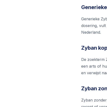
Generieke
Generieke Zyb
dosering, vul
Nederland.
Zyban kop
De zoekterm Z
een arts of hu
en verwijst na
Zyban zond
Zyban zonder v
recept of verw