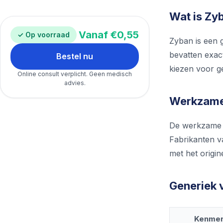
Wat is Zy
Vanaf €0,55
✓ Op voorraad
Zyban is een 
bevatten exac
Bestel nu
kiezen voor ge
Online consult verplicht. Geen medisch
advies.
Werkzame 
De werkzame s
Fabrikanten va
met het origin
Generiek 
Kenme