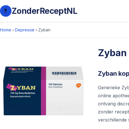
ZonderReceptNL
💊
Home
›
Depressie
›
Zyban
Zyban
Zyban kop
Generieke Zyb
online apothee
ontvang discr
zonder recept 
verschillende 