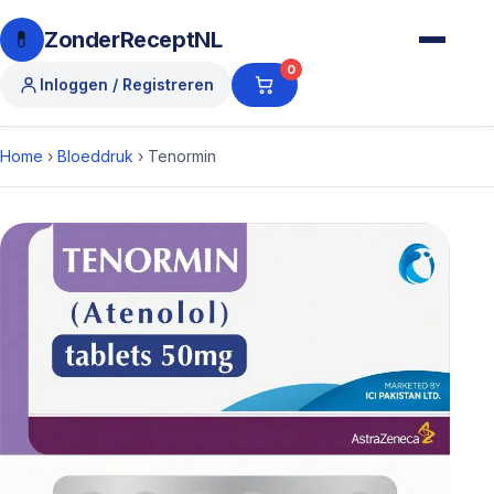
💊
ZonderReceptNL
0
Inloggen / Registreren
Home
›
Bloeddruk
›
Tenormin