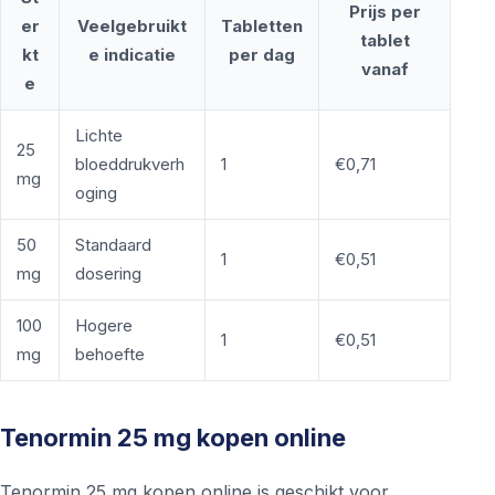
Prijs per
er
Veelgebruikt
Tabletten
tablet
kt
e indicatie
per dag
vanaf
e
Lichte
25
bloeddrukverh
1
€0,71
mg
oging
50
Standaard
1
€0,51
mg
dosering
100
Hogere
1
€0,51
mg
behoefte
Tenormin 25 mg kopen online
Tenormin 25 mg kopen online is geschikt voor