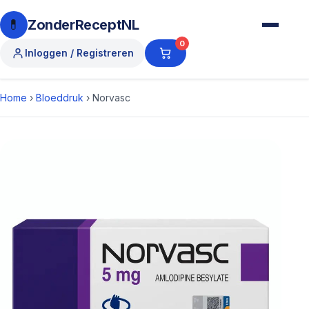
💊
ZonderReceptNL
0
Inloggen / Registreren
Home
›
Bloeddruk
›
Norvasc