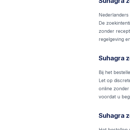
Suhagra z
Nederlanders 
De zoekintenti
zonder recept
regelgeving en
Suhagra zo
Bij het beste
Let op discret
online zonder 
voordat u beg
Suhagra z
Het bestellen