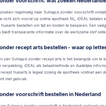
onder voorschrift: wat zoeken Nederlande
zoeken regelmatig naar Suhagra zonder voorschrift omdat ze
e richt zich vooral op online apotheek NL, iDEAL betalen e
 huisarts bestellen om tijd en kosten te besparen. Een vei
 biedt transparante informatie over de werkzame stof silden
nder recept arts bestellen - waar op lette
llen van Suhagra zonder recept arts is het belangrijk om t
e verpakking, iDEAL als betaalmethode en duidelijke informa
recept huisarts is legaal zolang de apotheek voldoet aan de 
int met gebruik.
onder voorschrift bestellen in Nederland
 van Suhagra zonder voorschrift in Nederland verloopt via