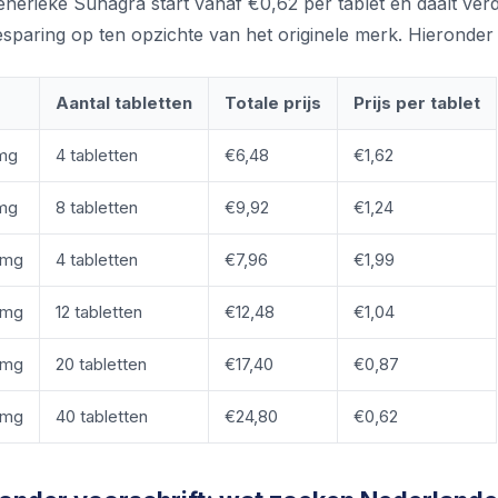
enerieke Suhagra start vanaf €0,62 per tablet en daalt verd
esparing op ten opzichte van het originele merk. Hieronder
Aantal tabletten
Totale prijs
Prijs per tablet
 mg
4 tabletten
€6,48
€1,62
 mg
8 tabletten
€9,92
€1,24
0 mg
4 tabletten
€7,96
€1,99
0 mg
12 tabletten
€12,48
€1,04
0 mg
20 tabletten
€17,40
€0,87
0 mg
40 tabletten
€24,80
€0,62