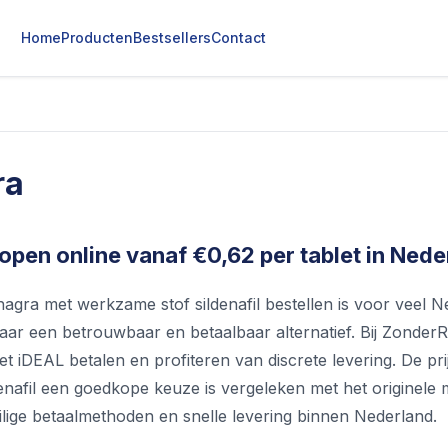
Home
Producten
Bestsellers
Contact
ra
open online vanaf €0,62 per tablet in Nede
agra met werkzame stof sildenafil bestellen is voor veel N
naar een betrouwbaar en betaalbaar alternatief. Bij Zonde
et iDEAL betalen en profiteren van discrete levering. De pr
denafil een goedkope keuze is vergeleken met het originel
ilige betaalmethoden en snelle levering binnen Nederland.