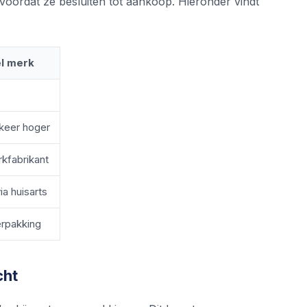
 voordat ze besluiten tot aankoop. Hieronder vindt
el merk
 keer hoger
rkfabrikant
ia huisarts
erpakking
cht