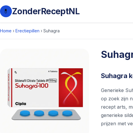
ZonderReceptNL
💊
Home
›
Erectiepillen
›
Suhagra
Suhag
Suhagra k
Generieke Suh
op zoek zijn 
recept arts, m
generieke sil
prijzen met ve