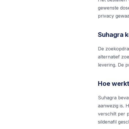
gewenste doser
privacy gewaar
Suhagra k
De zoekopdrac
alternatief z
levering. De p
Hoe werkt
Suhagra bevat
aanwezig is. 
verschilt per 
sildenafil gesc