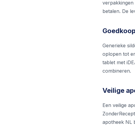
verpakkingen 
betalen. De le
Goedkoop 
Generieke sil
oplopen tot e
tablet met iDE
combineren.
Veilige a
Een veilige ap
ZonderReceptN
apotheek NL bie