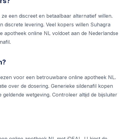
rs?
 een discreet en betaalbaar alternatief willen.
n discrete levering. Veel kopers willen Suhagra
lige apotheek online NL voldoet aan de Nederlandse
afil.
n?
e kiezen voor een betrouwbare online apotheek NL.
tie over de dosering. Generieke sildenafil kopen
geldende wetgeving. Controleer altijd de bijsluiter
 een online apotheek NL met iDEAL. U kiest de