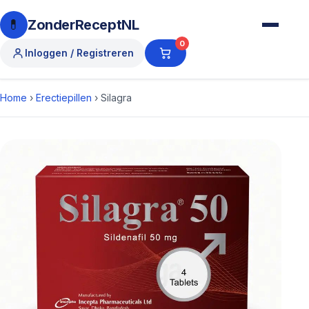
💊
ZonderReceptNL
0
Inloggen / Registreren
Home
›
Erectiepillen
›
Silagra