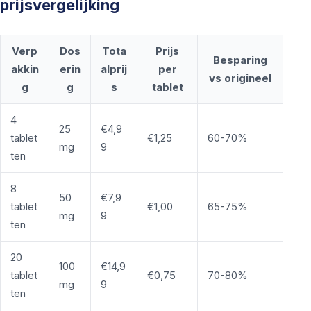
prijsvergelijking
Verp
Dos
Tota
Prijs
Besparing
akkin
erin
alprij
per
vs origineel
g
g
s
tablet
4
25
€4,9
tablet
€1,25
60-70%
mg
9
ten
8
50
€7,9
tablet
€1,00
65-75%
mg
9
ten
20
100
€14,9
tablet
€0,75
70-80%
mg
9
ten