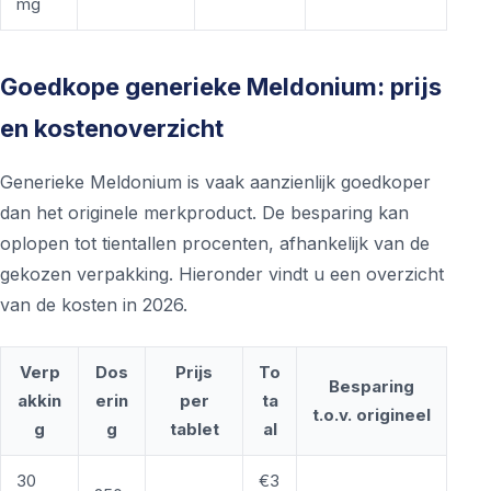
mg
Goedkope generieke Meldonium: prijs
en kostenoverzicht
Generieke Meldonium is vaak aanzienlijk goedkoper
dan het originele merkproduct. De besparing kan
oplopen tot tientallen procenten, afhankelijk van de
gekozen verpakking. Hieronder vindt u een overzicht
van de kosten in 2026.
Verp
Dos
Prijs
To
Besparing
akkin
erin
per
ta
t.o.v. origineel
g
g
tablet
al
30
€3