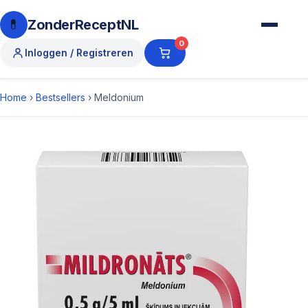
💊
ZonderReceptNL
0
Inloggen / Registreren
Home
›
Bestsellers
›
Meldonium