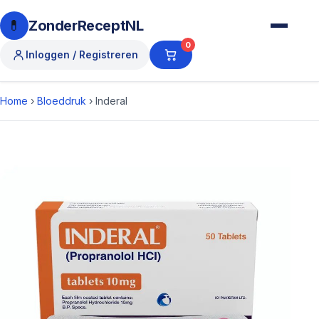
💊
ZonderReceptNL
0
Inloggen / Registreren
Home
›
Bloeddruk
›
Inderal