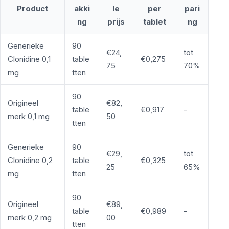
Product
akki
le
per
pari
ng
prijs
tablet
ng
Generieke
90
€24,
tot
Clonidine 0,1
table
€0,275
75
70%
mg
tten
90
Origineel
€82,
table
€0,917
-
merk 0,1 mg
50
tten
Generieke
90
€29,
tot
Clonidine 0,2
table
€0,325
25
65%
mg
tten
90
Origineel
€89,
table
€0,989
-
merk 0,2 mg
00
tten