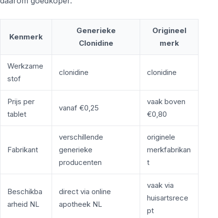
daarom goedkoper.
Generieke
Origineel
Kenmerk
Clonidine
merk
Werkzame
clonidine
clonidine
stof
Prijs per
vaak boven
vanaf €0,25
tablet
€0,80
verschillende
originele
Fabrikant
generieke
merkfabrikan
producenten
t
vaak via
Beschikba
direct via online
huisartsrece
arheid NL
apotheek NL
pt