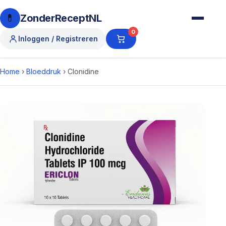
💊
ZonderReceptNL
0
Inloggen / Registreren
Home
›
Bloeddruk
›
Clonidine