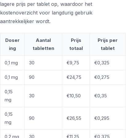
lagere prijs per tablet op, waardoor het
kostenoverzicht voor langdurig gebruik
aantrekkelijker wordt.
Doser
Aantal
Prijs
Prijs per
ing
tabletten
totaal
tablet
0,1 mg
30
€9,75
€0,325
0,1 mg
90
€24,75
€0,275
0,15
30
€10,50
€0,35
mg
0,15
90
€26,55
€0,295
mg
0,2 mg
30
€11,25
€0,375