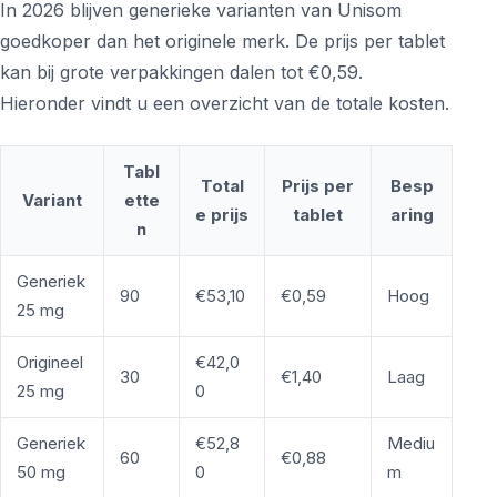
In 2026 blijven generieke varianten van Unisom
goedkoper dan het originele merk. De prijs per tablet
kan bij grote verpakkingen dalen tot €0,59.
Hieronder vindt u een overzicht van de totale kosten.
Tabl
Total
Prijs per
Besp
Variant
ette
e prijs
tablet
aring
n
Generiek
90
€53,10
€0,59
Hoog
25 mg
Origineel
€42,0
30
€1,40
Laag
25 mg
0
Generiek
€52,8
Mediu
60
€0,88
50 mg
0
m