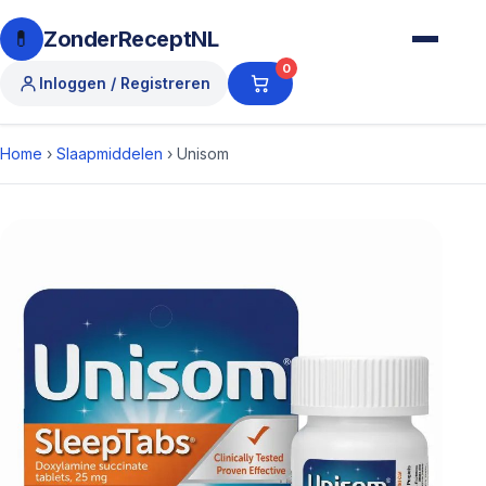
💊
ZonderReceptNL
0
Inloggen / Registreren
Home
›
Slaapmiddelen
›
Unisom