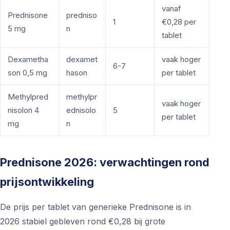
vanaf
Prednisone
predniso
1
€0,28 per
5 mg
n
tablet
Dexametha
dexamet
vaak hoger
6-7
son 0,5 mg
hason
per tablet
Methylpred
methylpr
vaak hoger
nisolon 4
ednisolo
5
per tablet
mg
n
Prednisone 2026: verwachtingen rond
prijsontwikkeling
De prijs per tablet van generieke Prednisone is in
2026 stabiel gebleven rond €0,28 bij grote