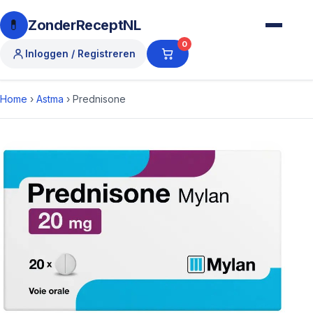
💊
ZonderReceptNL
0
Inloggen / Registreren
Home
›
Astma
›
Prednisone