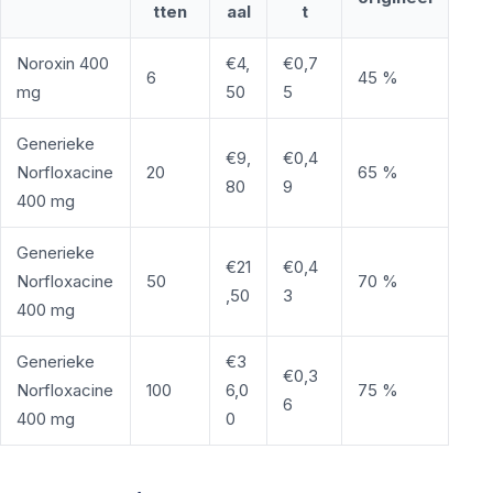
tten
aal
t
Noroxin 400
€4,
€0,7
6
45 %
mg
50
5
Generieke
€9,
€0,4
Norfloxacine
20
65 %
80
9
400 mg
Generieke
€21
€0,4
Norfloxacine
50
70 %
,50
3
400 mg
Generieke
€3
€0,3
Norfloxacine
100
6,0
75 %
6
400 mg
0