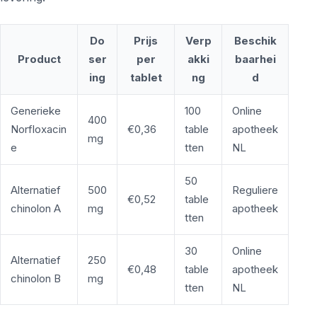
Do
Prijs
Verp
Beschik
Product
ser
per
akki
baarhei
ing
tablet
ng
d
Generieke
100
Online
400
Norfloxacin
€0,36
table
apotheek
mg
e
tten
NL
50
Alternatief
500
Reguliere
€0,52
table
chinolon A
mg
apotheek
tten
30
Online
Alternatief
250
€0,48
table
apotheek
chinolon B
mg
tten
NL