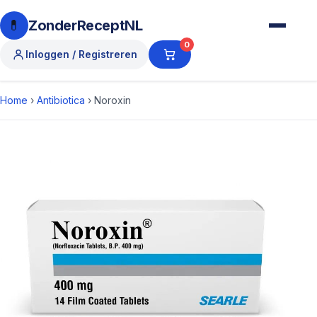
💊
ZonderReceptNL
0
Inloggen / Registreren
Home
›
Antibiotica
›
Noroxin