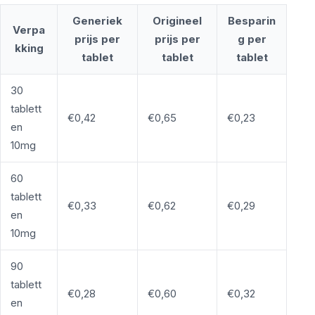
Generiek
Origineel
Besparin
Verpa
prijs per
prijs per
g per
kking
tablet
tablet
tablet
30
tablett
€0,42
€0,65
€0,23
en
10mg
60
tablett
€0,33
€0,62
€0,29
en
10mg
90
tablett
€0,28
€0,60
€0,32
en