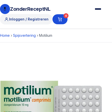
💊
ZonderReceptNL
0
Inloggen / Registreren
Home
›
Spijsvertering
›
Motilium