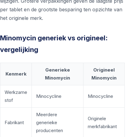
wijzigen. Grotere verpakkingen geven de laagste prijs
per tablet en de grootste besparing ten opzichte van
het originele merk.
Minomycin generiek vs origineel:
vergelijking
Generieke
Origineel
Kenmerk
Minomycin
Minomycin
Werkzame
Minocycline
Minocycline
stof
Meerdere
Originele
Fabrikant
generieke
merkfabrikant
producenten