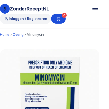
💊
ZonderReceptNL
0
Inloggen / Registreren
Home
›
Overig
›
Minomycin