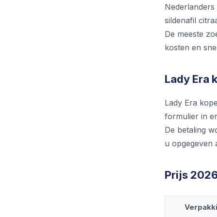
Nederlanders 
sildenafil citr
De meeste zoe
kosten en sne
Lady Era 
Lady Era kopen
formulier in e
De betaling w
u opgegeven a
Prijs 202
Verpakk