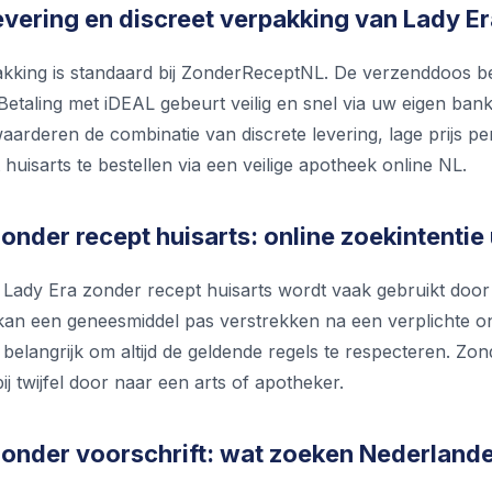
evering en discreet verpakking van Lady E
akking is standaard bij ZonderReceptNL. De verzenddoos b
Betaling met iDEAL gebeurt veilig en snel via uw eigen bank
aarderen de combinatie van discrete levering, lage prijs p
huisarts te bestellen via een veilige apotheek online NL.
onder recept huisarts: online zoekintentie
Lady Era zonder recept huisarts wordt vaak gebruikt doo
an een geneesmiddel pas verstrekken na een verplichte on
 belangrijk om altijd de geldende regels te respecteren. Z
bij twijfel door naar een arts of apotheker.
zonder voorschrift: wat zoeken Nederland