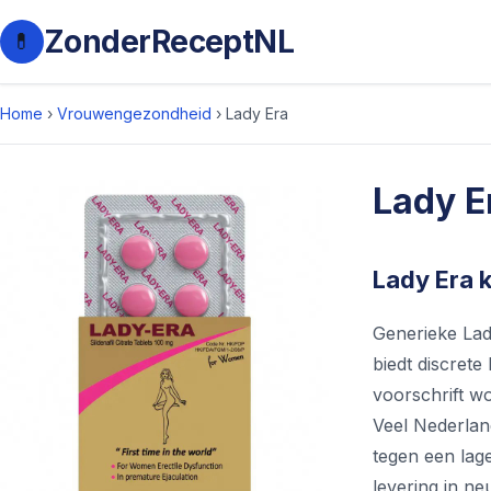
ZonderReceptNL
💊
Home
›
Vrouwengezondheid
›
Lady Era
Lady E
Lady Era k
Generieke Lad
biedt discrete
voorschrift wo
Veel Nederlan
tegen een lage
levering in ne