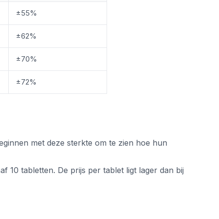
±55%
±62%
±70%
±72%
 beginnen met deze sterkte om te zien hoe hun
0 tabletten. De prijs per tablet ligt lager dan bij