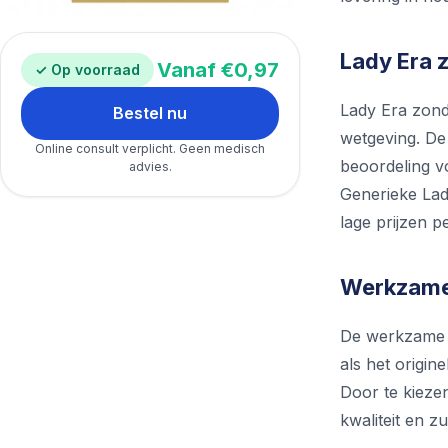
Lady Era z
Vanaf €0,97
✓ Op voorraad
Lady Era zonde
Bestel nu
wetgeving. De
Online consult verplicht. Geen medisch
beoordeling v
advies.
Generieke Lady
lage prijzen p
Werkzame 
De werkzame st
als het origin
Door te kiezen
kwaliteit en 