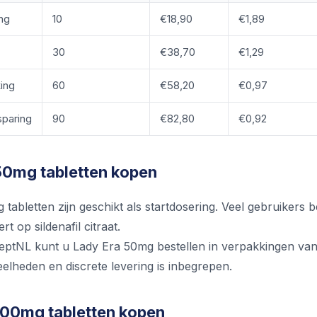
ng
10
€18,90
€1,89
30
€38,70
€1,29
ing
60
€58,20
€0,97
paring
90
€82,80
€0,92
50mg tabletten kopen
tabletten zijn geschikt als startdosering. Veel gebruikers
t op sildenafil citraat.
ptNL kunt u Lady Era 50mg bestellen in verpakkingen vanaf 1
elheden en discrete levering is inbegrepen.
100mg tabletten kopen