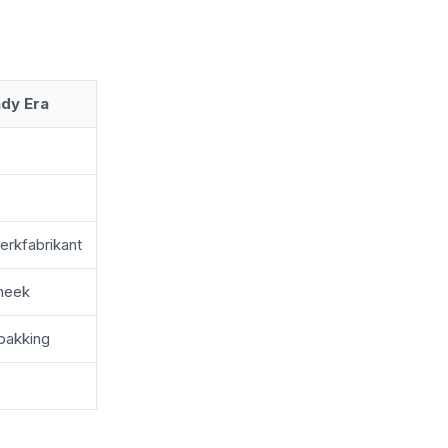
ady Era
erkfabrikant
theek
pakking