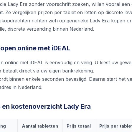
die Lady Era zonder voorschrift zoeken, willen vooral een
aat. Ze vergelijken prijzen per tablet en letten op discrete le
kopdrachten richten zich op generieke Lady Era kopen onl
lle, discrete verzending binnen Nederland.
kopen online met iDEAL
 online met iDEAL is eenvoudig en veilig. U kiest uw gewen
n betaalt direct via uw eigen bankrekening.
ordt binnen enkele seconden bevestigd. Daarna start het v
dres in Nederland.
6 en kostenoverzicht Lady Era
ing
Aantal tabletten
Prijs totaal
Prijs per table