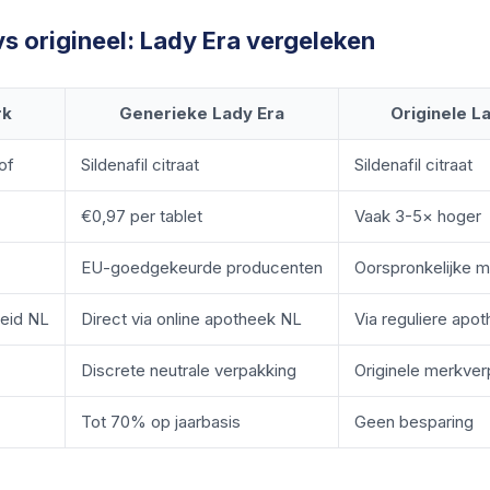
s origineel: Lady Era vergeleken
rk
Generieke Lady Era
Originele L
of
Sildenafil citraat
Sildenafil citraat
€0,97 per tablet
Vaak 3-5× hoger
EU-goedgekeurde producenten
Oorspronkelijke m
eid NL
Direct via online apotheek NL
Via reguliere apo
Discrete neutrale verpakking
Originele merkver
Tot 70% op jaarbasis
Geen besparing