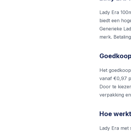
Lady Era 100m
biedt een hoge
Generieke Lad
merk. Betaling
Goedkoop 
Het goedkoopst
vanaf €0,97 pe
Door te kiezen
verpakking en
Hoe werkt
Lady Era met s