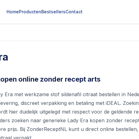
Home
Producten
Bestsellers
Contact
ra
open online zonder recept arts
y Era met werkzame stof sildenafil citraat bestellen in Ned
 levering, discreet verpakking en betaling met iDEAL. Zoeki
rdt hier duidelijk uitgelegd met respect voor de geldende re
ders zoeken naar generieke Lady Era kopen zonder recept a
re prijs. Bij ZonderReceptNL kunt u direct online bestelle
utraal verpakt.