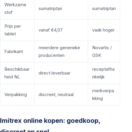
Werkzame
sumatriptan
sumatriptan
stof
Prijs per
vanaf €4,07
vaak hoger
tablet
meerdere generieke
Novartis /
Fabrikant
producenten
GSK
Beschikbaar
receptafha
direct leverbaar
heid NL
nkelijk
merkverpa
Verpakking
discreet, neutraal
kking
Imitrex online kopen: goedkoop,
discreet en snel