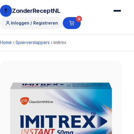
💊
ZonderReceptNL
0
Inloggen / Registreren
Home
›
Spierverslappers
›
Imitrex