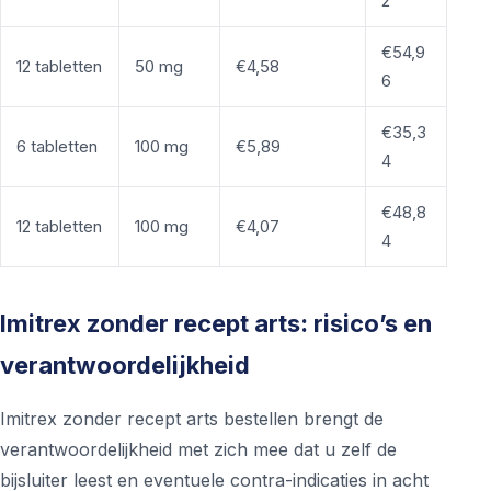
2
€54,9
12 tabletten
50 mg
€4,58
6
€35,3
6 tabletten
100 mg
€5,89
4
€48,8
12 tabletten
100 mg
€4,07
4
Imitrex zonder recept arts: risico’s en
verantwoordelijkheid
Imitrex zonder recept arts bestellen brengt de
verantwoordelijkheid met zich mee dat u zelf de
bijsluiter leest en eventuele contra-indicaties in acht