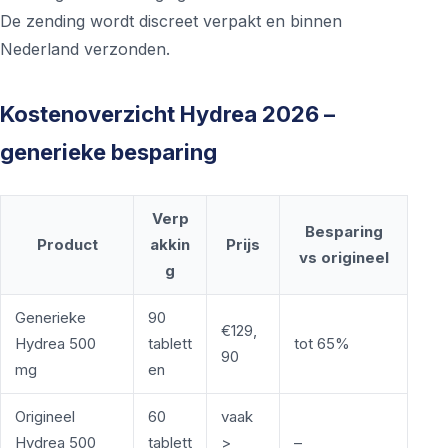
De zending wordt discreet verpakt en binnen
Nederland verzonden.
Kostenoverzicht Hydrea 2026 –
generieke besparing
Verp
Besparing
Product
akkin
Prijs
vs origineel
g
Generieke
90
€129,
Hydrea 500
tablett
tot 65%
90
mg
en
Origineel
60
vaak
Hydrea 500
tablett
>
–