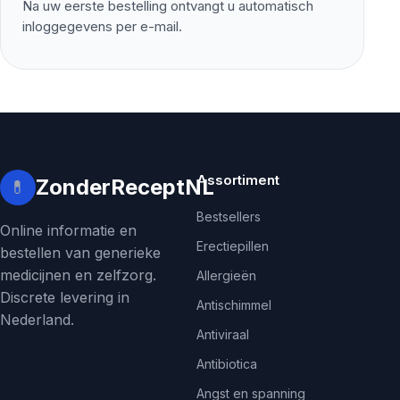
Na uw eerste bestelling ontvangt u automatisch
inloggegevens per e-mail.
Assortiment
ZonderReceptNL
💊
Bestsellers
Online informatie en
Erectiepillen
bestellen van generieke
medicijnen en zelfzorg.
Allergieën
Discrete levering in
Antischimmel
Nederland.
Antiviraal
Antibiotica
Angst en spanning