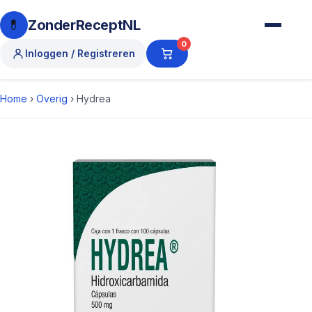
💊
ZonderReceptNL
0
Inloggen / Registreren
Home
›
Overig
›
Hydrea