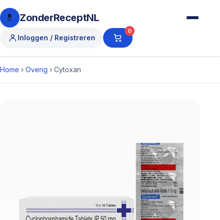
💊
ZonderReceptNL
0
Inloggen / Registreren
Home
›
Overig
›
Cytoxan