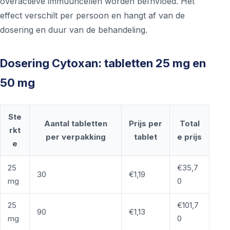
overactieve immuuncellen worden beïnvloed. Het
effect verschilt per persoon en hangt af van de
dosering en duur van de behandeling.
Dosering Cytoxan: tabletten 25 mg en
50 mg
Ste
Aantal tabletten
Prijs per
Total
rkt
per verpakking
tablet
e prijs
e
25
€35,7
30
€1,19
mg
0
25
€101,7
90
€1,13
mg
0