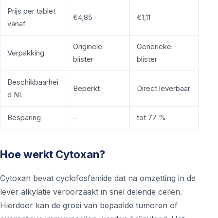
Prijs per tablet
€4,85
€1,11
vanaf
Originele
Generieke
Verpakking
blister
blister
Beschikbaarhei
Beperkt
Direct leverbaar
d NL
Besparing
–
tot 77 %
Hoe werkt Cytoxan?
Cytoxan bevat cyclofosfamide dat na omzetting in de
lever alkylatie veroorzaakt in snel delende cellen.
Hierdoor kan de groei van bepaalde tumoren of