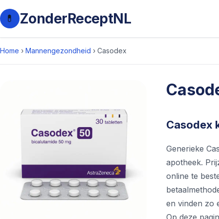
ZonderReceptNL
💊
Home
›
Mannengezondheid
›
Casodex
Casod
Casodex k
Generieke Cas
apotheek. Prij
online te best
betaalmethode
en vinden zo e
Op deze pagina