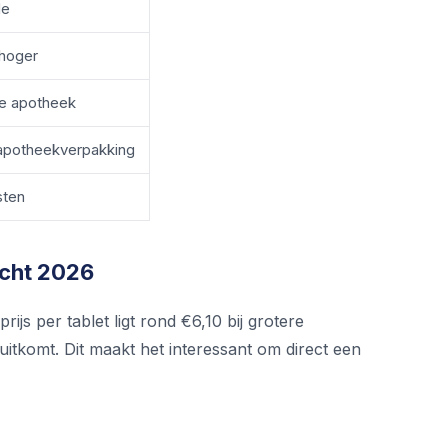
de
hoger
re apotheek
apotheekverpakking
sten
icht 2026
rijs per tablet ligt rond €6,10 bij grotere
 uitkomt. Dit maakt het interessant om direct een