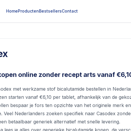
Home
Producten
Bestsellers
Contact
ex
open online zonder recept arts vanaf €6,10
odex met werkzame stof bicalutamide bestellen in Nederlan
zen starten vanaf €6,10 per tablet, afhankelijk van de gek
ellen bespaar je fors ten opzichte van het originele merk en
. Veel Nederlanders zoeken specifiek naar Casodex zonder
en betaalbaar generiek alternatief met snelle levering.
 lees je alles over generieke bicalutamide kopen, de verschil