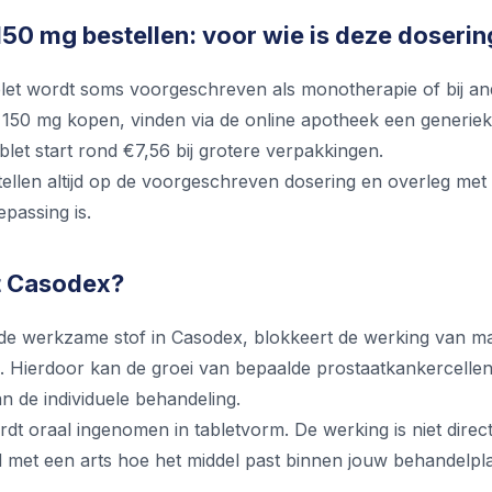
50 mg bestellen: voor wie is deze doserin
et wordt soms voorgeschreven als monotherapie of bij ander
150 mg kopen, vinden via de online apotheek een generiek a
ablet start rond €7,56 bij grotere verpakkingen.
stellen altijd op de voorgeschreven dosering en overleg me
epassing is.
t Casodex?
 de werkzame stof in Casodex, blokkeert de werking van 
n. Hierdoor kan de groei van bepaalde prostaatkankercelle
n de individuele behandeling.
dt oraal ingenomen in tabletvorm. De werking is niet direc
jd met een arts hoe het middel past binnen jouw behandelpl