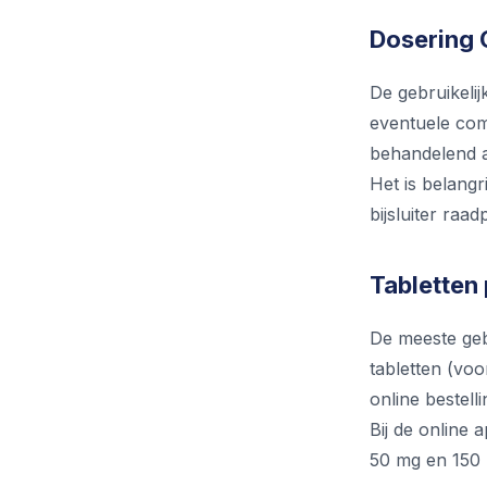
Dosering C
De gebruikelij
eventuele com
behandelend a
Het is belangr
bijsluiter ra
Tabletten
De meeste geb
tabletten (voo
online bestell
Bij de online 
50 mg en 150