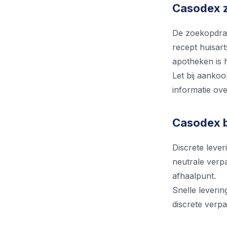
Casodex z
De zoekopdrac
recept huisart
apotheken is h
Let bij aankoo
informatie ove
Casodex b
Discrete lever
neutrale verpa
afhaalpunt.
Snelle leveri
discrete verpa