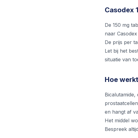
Casodex 1
De 150 mg tabl
naar Casodex 
De prijs per t
Let bij het be
situatie van to
Hoe werk
Bicalutamide,
prostaatcelle
en hangt af va
Het middel wor
Bespreek alti