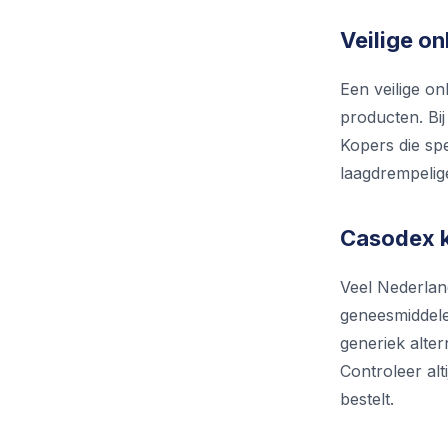
Veilige o
Een veilige o
producten. Bi
Kopers die sp
laagdrempelig
Casodex k
Veel Nederlan
geneesmiddele
generiek alter
Controleer alt
bestelt.