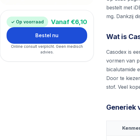
bestelt met i
mg. Dankzij dis
Vanaf €6,10
✓ Op voorraad
Bestel nu
Wat is Ca
Online consult verplicht. Geen medisch
Casodex is ee
advies.
vormen van pr
bicalutamide e
Door te kieze
stof. Veel ko
Generiek v
Kenme