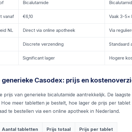
of
Bicalutamide
Bicalutami
et vanaf
€6,10
Vaak 3-5× 
eid NL
Direct via online apotheek
Via regulie
Discrete verzending
Standaard 
Significant lager
Hogere ko
generieke Casodex: prijs en kostenoverz
de prijs van generieke bicalutamide aantrekkelijk. De laagste p
Hoe meer tabletten je bestelt, hoe lager de prijs per tablet
ad te bestellen via een online apotheek in Nederland.
Aantal tabletten
Prijs totaal
Prijs per tablet