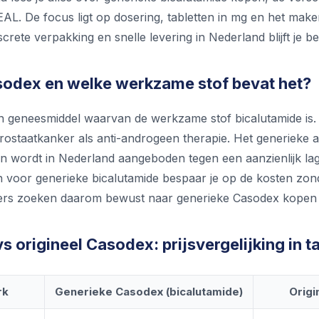
DEAL. De focus ligt op dosering, tabletten in mg en het m
crete verpakking en snelle levering in Nederland blijft je bes
sodex en welke werkzame stof bevat het?
n geneesmiddel waarvan de werkzame stof bicalutamide is. 
ostaatkanker als anti-androgeen therapie. Het generieke al
n wordt in Nederland aangeboden tegen een aanzienlijk lage
n voor generieke bicalutamide bespaar je op de kosten zond
pers zoeken daarom bewust naar generieke Casodex kopen i
s origineel Casodex: prijsvergelijking in t
rk
Generieke Casodex (bicalutamide)
Origi