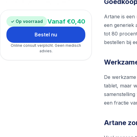
Goedkoop 
Artane is een
Vanaf €0,40
✓ Op voorraad
een generiek a
tot 80 procent
Bestel nu
bestellen bij
Online consult verplicht. Geen medisch
advies.
Werkzame 
De werkzame st
tablet, maar 
samenstelling
een fractie va
Artane zon