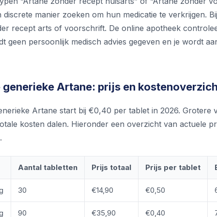
ypen “Artane zonder recept huisarts” of “Artane zonder v
 discrete manier zoeken om hun medicatie te verkrijgen. B
er recept arts of voorschrift. De online apotheek controlee
dt geen persoonlijk medisch advies gegeven en je wordt aange
generieke Artane: prijs en kostenoverzich
enerieke Artane start bij €0,40 per tablet in 2026. Grotere 
otale kosten dalen. Hieronder een overzicht van actuele pr
.
g
Aantal tabletten
Prijs totaal
Prijs per tablet
g
30
€14,90
€0,50
g
90
€35,90
€0,40