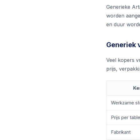
Generieke Art
worden aangep
en duur worden
Generiek v
Veel kopers vr
prijs, verpakk
Ke
Werkzame st
Prijs per tabl
Fabrikant