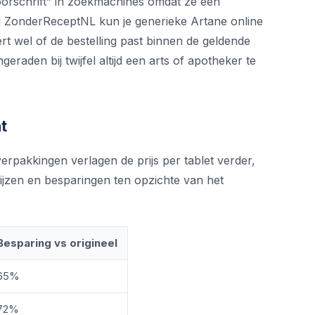
oorschrift” in zoekmachines omdat ze een
ij ZonderReceptNL kun je generieke Artane online
rt wel of de bestelling past binnen de geldende
raden bij twijfel altijd een arts of apotheker te
t
verpakkingen verlagen de prijs per tablet verder,
ijzen en besparingen ten opzichte van het
Besparing vs origineel
65%
72%