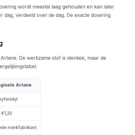
tdosering wordt meestal laag gehouden en kan later
r dag, verdeeld over de dag. De exacte dosering
g
e Artane. De werkzame stof is identiek, maar de
rgelijkingstabel.
iginele Artane
xyfenidyl
 €1,20
nele merkfabrikant