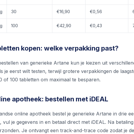
mg
30
€16,90
€0,56
mg
100
€42,90
€0,43
bletten kopen: welke verpakking past?
 bestellen van generieke Artane kun je kiezen uit verschill
als je eerst wilt testen, terwijl grotere verpakkingen de laag
0 of 100 tabletten om maximaal te besparen.
line apotheek: bestellen met iDEAL
landse online apotheek bestel je generieke Artane in drie 
 vul je gegevens in en betaal direct met iDEAL. Na betalin
zonden. Je ontvangt een track-and-trace code zodat je de 