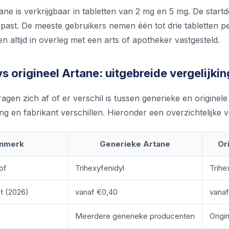
ane is verkrijgbaar in tabletten van 2 mg en 5 mg. De star
ast. De meeste gebruikers nemen één tot drie tabletten pe
 altijd in overleg met een arts of apotheker vastgesteld.
s origineel Artane: uitgebreide vergelijkin
agen zich af of er verschil is tussen generieke en originel
ing en fabrikant verschillen. Hieronder een overzichtelijke ve
nmerk
Generieke Artane
Or
of
Trihexyfenidyl
Trihe
et (2026)
vanaf €0,40
vanaf
Meerdere generieke producenten
Origi