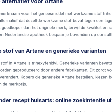
alternatief voor Artane
 merknaam voor het geneesmiddel met werkzame stof trihe
lternatief dat dezelfde werkzame stof bevat tegen een lager
 goedkoper dan het originele merk, terwijl de kwaliteit en sa
 een Nederlandse apotheek bespaar je bovendien op consul
stof van Artane en generieke varianten
of in Artane is trihexyfenidyl. Generieke varianten bevatt
worden geproduceerd door andere fabrikanten. Dit zorgt voo
 verandert. Kopers die generieke Artane bestellen, kiezen 
n de merkprijs.
der recept huisarts: online zoekintentie u