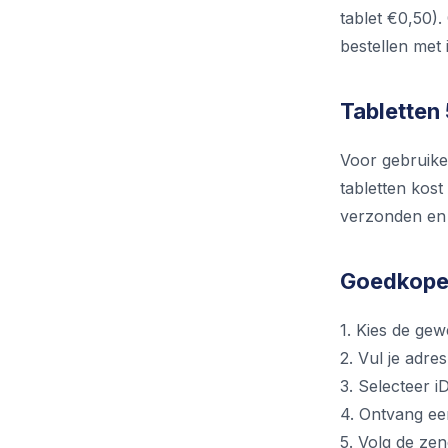
tablet €0,50).
bestellen met 
Tabletten 
Voor gebruike
tabletten kost
verzonden en 
Goedkope 
1. Kies de ge
2. Vul je adre
3. Selecteer i
4. Ontvang ee
5. Volg de ze