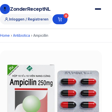
💊
ZonderReceptNL
0
Inloggen / Registreren
Home
›
Antibiotica
›
Ampicillin